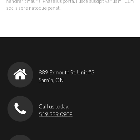
hendrerit mauris. Phasellus porta. Fusce suscipit varius mi. Cum
sociis sere natoque penat...
889 Exmouth St. Unit #3
Sarnia, ON
Call us today:
519.339.0909