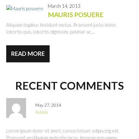
March 14, 2013
MAURIS POSUERE
Aliquam dapibus tincidunt metus. Praesent justo dolor,
lobortis quis, lobortis dignissim, pulvinar ac,…
READ MORE
RECENT COMMENTS
May 27, 2014
admin
Lorem ipsum dolor sit amet, consectetuer adipiscing elit.
Praesent vestibulum molestie lacus. Aenean non ummy