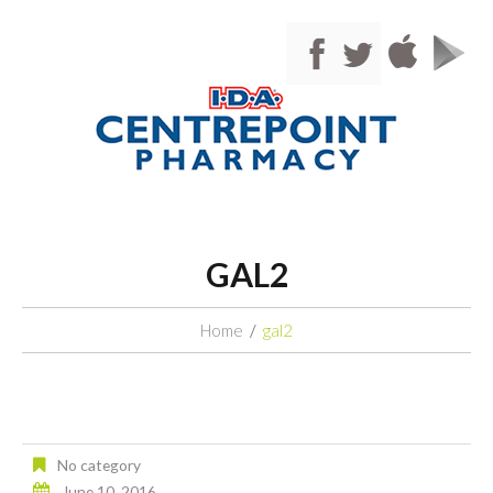
GAL2
Home
gal2
No category
June 10, 2016