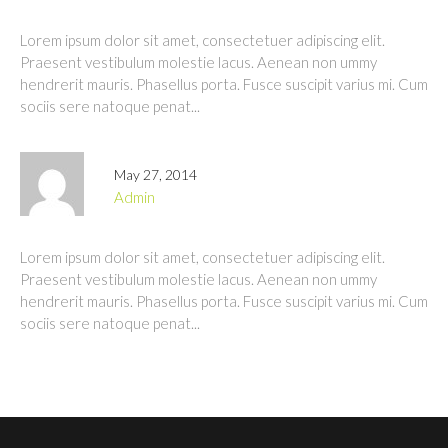
Lorem ipsum dolor sit amet, consectetuer adipiscing elit.
Praesent vestibulum molestie lacus. Aenean non ummy
hendrerit mauris. Phasellus porta. Fusce suscipit varius mi. Cum
sociis sere natoque penat...
May 27, 2014
admin
Lorem ipsum dolor sit amet, consectetuer adipiscing elit.
Praesent vestibulum molestie lacus. Aenean non ummy
hendrerit mauris. Phasellus porta. Fusce suscipit varius mi. Cum
sociis sere natoque penat...