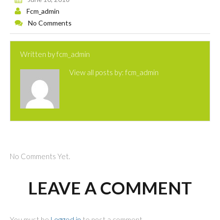
Fcm_admin
No Comments
Written by
fcm_admin
View all posts by:
fcm_admin
No Comments Yet.
LEAVE A COMMENT
You must be
Logged in
to post a comment.