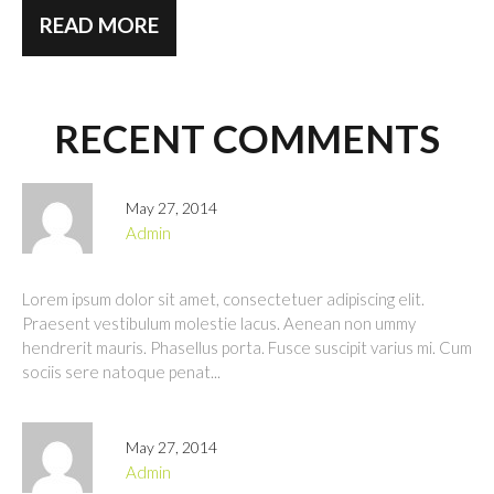
READ MORE
RECENT COMMENTS
May 27, 2014
admin
Lorem ipsum dolor sit amet, consectetuer adipiscing elit.
Praesent vestibulum molestie lacus. Aenean non ummy
hendrerit mauris. Phasellus porta. Fusce suscipit varius mi. Cum
sociis sere natoque penat...
May 27, 2014
admin